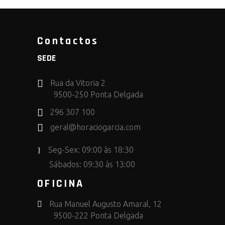
Contactos
SEDE
Rua da Vitoria 2
9500-250 Ponta Delgada
296 307 100
geral@horaciogarcia.com
Seg-Sex: 09:00 às 18:30
Sábados: 09:30 às 13:00
OFICINA
Rua Manuel Augusto Amaral, 12
9500-222 Ponta Delgada