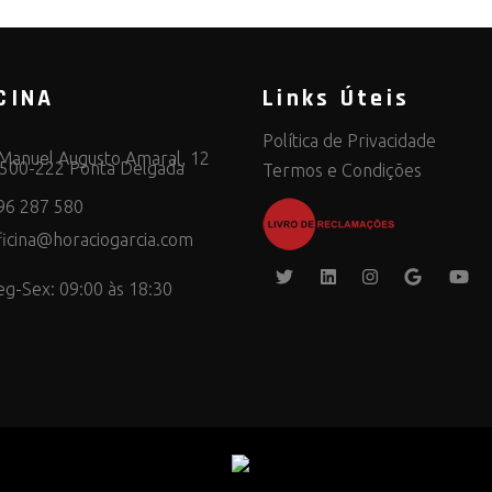
CINA
Links Úteis
Política de Privacidade
Manuel Augusto Amaral, 12
500-222 Ponta Delgada
Termos e Condições
96 287 580
ficina@horaciogarcia.com
eg-Sex: 09:00 às 18:30