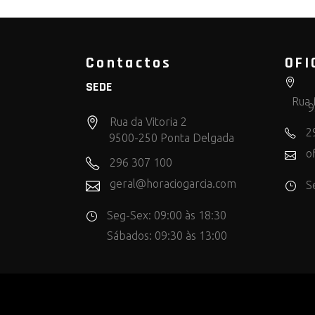
Contactos
OFI
SEDE
Rua 
9
Rua da Vitoria 2
2
9500-250 Ponta Delgada
o
296 307 100
geral@horaciogarcia.com
S
Seg-Sex: 09:00 às 18:30
Sábados: 09:30 às 13:00