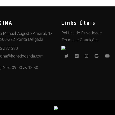
CINA
Links Úteis
Política de Privacidade
a Manuel Augusto Amaral, 12
500-222 Ponta Delgada
Termos e Condições
6 287 580
icina@horaciogarcia.com
g-Sex: 09:00 às 18:30