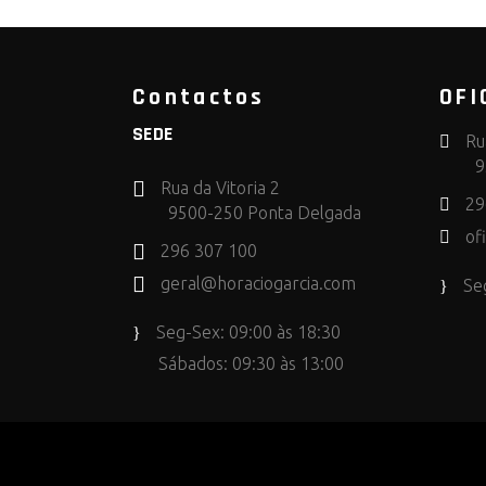
Contactos
OFI
SEDE
Ru
9
Rua da Vitoria 2
29
9500-250 Ponta Delgada
of
296 307 100
geral@horaciogarcia.com
Se
Seg-Sex: 09:00 às 18:30
Sábados: 09:30 às 13:00