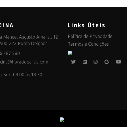
CINA
Links Úteis
Política de Privacidade
a Manuel Augusto Amaral, 12
500-222 Ponta Delgada
Termos e Condições
6 287 580
icina@horaciogarcia.com
g-Sex: 09:00 às 18:30