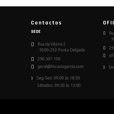
Contactos
OFI
SEDE
Ru
9
Rua da Vitoria 2
29
9500-250 Ponta Delgada
of
296 307 100
geral@horaciogarcia.com
Se
Seg-Sex: 09:00 às 18:30
Sábados: 09:30 às 13:00